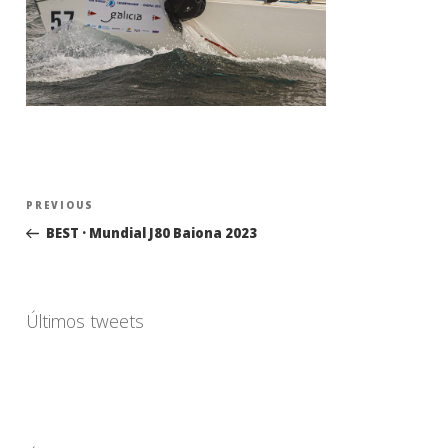
Navegación
Previous
PREVIOUS
de
Post
BEST · Mundial J80 Baiona 2023
entradas
Últimos tweets