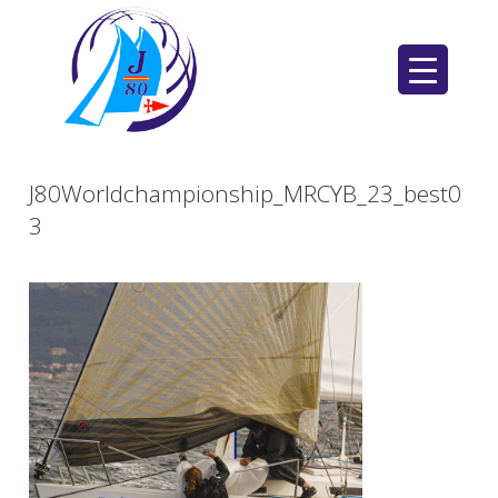
Saltar
al
contenido
J80Worldchampionship_MRCYB_23_best0
3