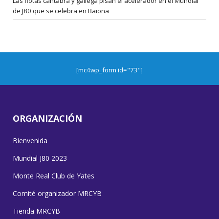
Las flotas cántabra y gallega pisan el acelerador en el Mundial
de J80 que se celebra en Baiona
[mc4wp_form id="73"]
ORGANIZACIÓN
Bienvenida
Mundial J80 2023
Monte Real Club de Yates
Comité organizador MRCYB
Tienda MRCYB