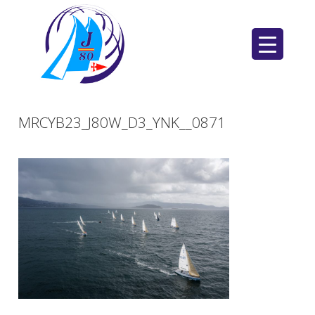
Saltar
al
contenido
MRCYB23_J80W_D3_YNK__0871