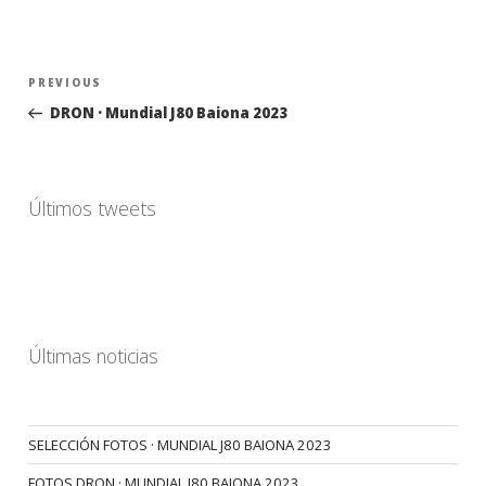
Navegación
Previous
PREVIOUS
de
Post
DRON · Mundial J80 Baiona 2023
entradas
Últimos tweets
Últimas noticias
SELECCIÓN FOTOS · MUNDIAL J80 BAIONA 2023
FOTOS DRON · MUNDIAL J80 BAIONA 2023