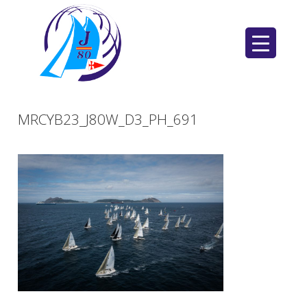
Saltar
al
contenido
MRCYB23_J80W_D3_PH_691