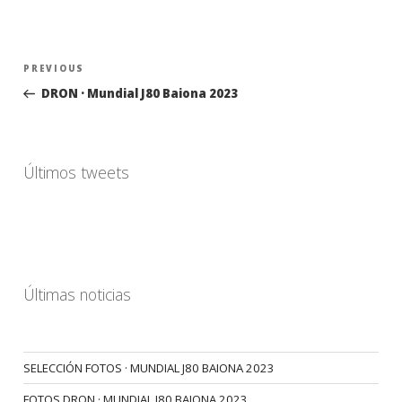
Navegación
Previous
PREVIOUS
de
Post
DRON · Mundial J80 Baiona 2023
entradas
Últimos tweets
Últimas noticias
SELECCIÓN FOTOS · MUNDIAL J80 BAIONA 2023
FOTOS DRON · MUNDIAL J80 BAIONA 2023