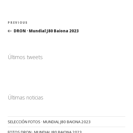
Navegación
Previous
PREVIOUS
de
Post
DRON · Mundial J80 Baiona 2023
entradas
Últimos tweets
Últimas noticias
SELECCIÓN FOTOS · MUNDIAL J80 BAIONA 2023
FOTOS DRON · MUNDIAL J80 BAIONA 2023