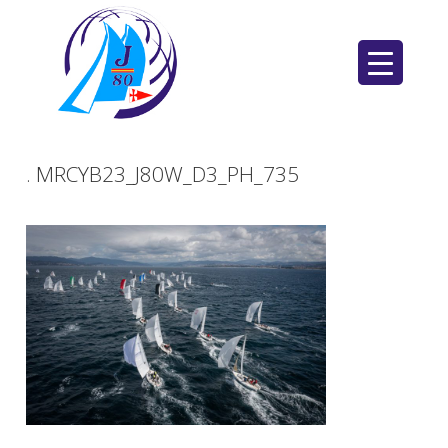
Saltar
al
contenido
. MRCYB23_J80W_D3_PH_735