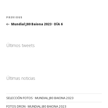
Navegación
Previous
PREVIOUS
de
Post
Mundial J80 Baiona 2023 · DÍA 6
entradas
Últimos tweets
Últimas noticias
SELECCIÓN FOTOS · MUNDIAL J80 BAIONA 2023
FOTOS DRON · MUNDIAL J80 BAIONA 2023