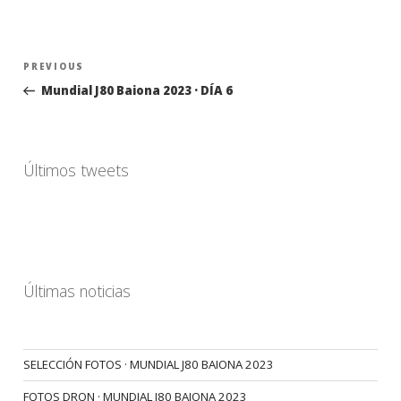
Navegación
Previous
PREVIOUS
de
Post
Mundial J80 Baiona 2023 · DÍA 6
entradas
Últimos tweets
Últimas noticias
SELECCIÓN FOTOS · MUNDIAL J80 BAIONA 2023
FOTOS DRON · MUNDIAL J80 BAIONA 2023