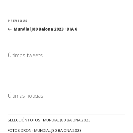
Navegación
Previous
PREVIOUS
de
Post
Mundial J80 Baiona 2023 · DÍA 6
entradas
Últimos tweets
Últimas noticias
SELECCIÓN FOTOS · MUNDIAL J80 BAIONA 2023
FOTOS DRON · MUNDIAL J80 BAIONA 2023