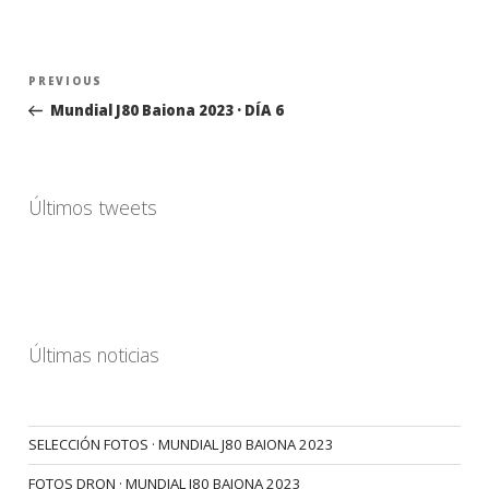
Navegación
Previous
PREVIOUS
de
Post
Mundial J80 Baiona 2023 · DÍA 6
entradas
Últimos tweets
Últimas noticias
SELECCIÓN FOTOS · MUNDIAL J80 BAIONA 2023
FOTOS DRON · MUNDIAL J80 BAIONA 2023