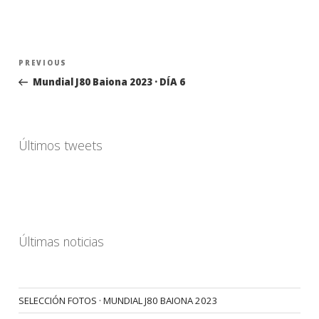
Navegación
Previous
PREVIOUS
de
Post
Mundial J80 Baiona 2023 · DÍA 6
entradas
Últimos tweets
Últimas noticias
SELECCIÓN FOTOS · MUNDIAL J80 BAIONA 2023