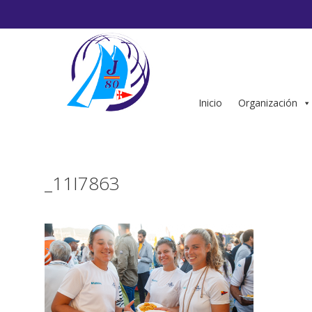
Saltar
al
contenido
Inicio
Organización
_11I7863