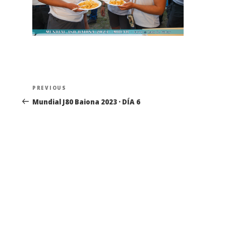
Navegación
Previous
PREVIOUS
de
Post
Mundial J80 Baiona 2023 · DÍA 6
entradas