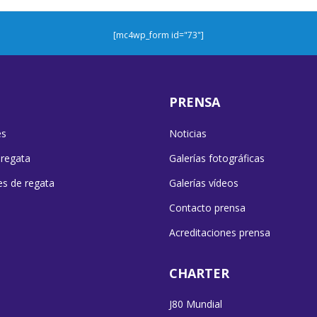
[mc4wp_form id="73"]
PRENSA
es
Noticias
 regata
Galerías fotográficas
es de regata
Galerías vídeos
Contacto prensa
Acreditaciones prensa
CHARTER
J80 Mundial