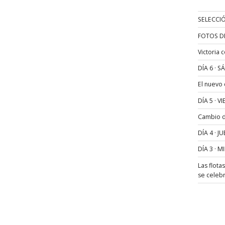
SELECCIÓ
FOTOS D
Victoria 
DÍA 6 · 
El nuevo
DÍA 5 · 
Cambio de
DÍA 4 · 
DÍA 3 · 
Las flota
se celeb