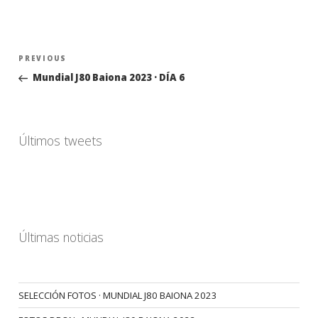
Navegación
Previous
PREVIOUS
de
Post
Mundial J80 Baiona 2023 · DÍA 6
entradas
Últimos tweets
Últimas noticias
SELECCIÓN FOTOS · MUNDIAL J80 BAIONA 2023