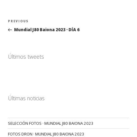
Navegación
Previous
PREVIOUS
de
Post
Mundial J80 Baiona 2023 · DÍA 6
entradas
Últimos tweets
Últimas noticias
SELECCIÓN FOTOS · MUNDIAL J80 BAIONA 2023
FOTOS DRON · MUNDIAL J80 BAIONA 2023