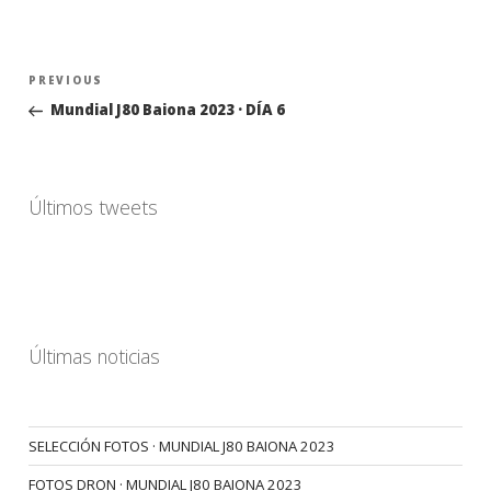
Navegación
Previous
PREVIOUS
de
Post
Mundial J80 Baiona 2023 · DÍA 6
entradas
Últimos tweets
Últimas noticias
SELECCIÓN FOTOS · MUNDIAL J80 BAIONA 2023
FOTOS DRON · MUNDIAL J80 BAIONA 2023