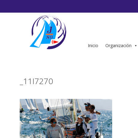
Saltar
al
contenido
Inicio
Organización
_11I7270