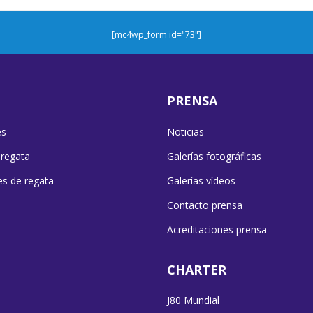
[mc4wp_form id="73"]
PRENSA
es
Noticias
 regata
Galerías fotográficas
es de regata
Galerías vídeos
Contacto prensa
Acreditaciones prensa
CHARTER
J80 Mundial