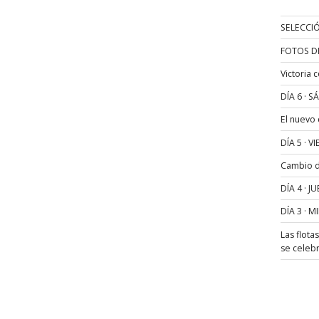
SELECCIÓ
FOTOS D
Victoria 
DÍA 6 · 
El nuevo
DÍA 5 · 
Cambio de
DÍA 4 · 
DÍA 3 · 
Las flota
se celeb