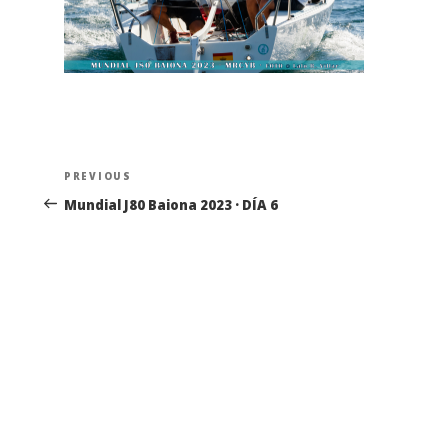
Navegación
Previous
PREVIOUS
de
Post
Mundial J80 Baiona 2023 · DÍA 6
entradas