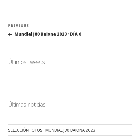
Navegación
Previous
PREVIOUS
de
Post
Mundial J80 Baiona 2023 · DÍA 6
entradas
Últimos tweets
Últimas noticias
SELECCIÓN FOTOS · MUNDIAL J80 BAIONA 2023