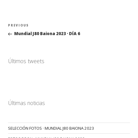
Navegación
Previous
PREVIOUS
de
Post
Mundial J80 Baiona 2023 · DÍA 6
entradas
Últimos tweets
Últimas noticias
SELECCIÓN FOTOS · MUNDIAL J80 BAIONA 2023