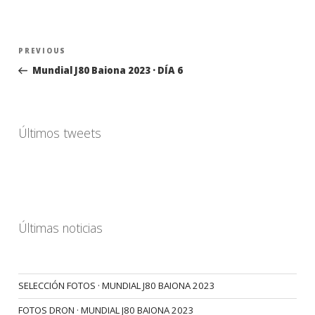
Navegación
Previous
PREVIOUS
de
Post
Mundial J80 Baiona 2023 · DÍA 6
entradas
Últimos tweets
Últimas noticias
SELECCIÓN FOTOS · MUNDIAL J80 BAIONA 2023
FOTOS DRON · MUNDIAL J80 BAIONA 2023