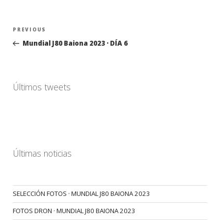
Navegación
Previous
PREVIOUS
de
Post
Mundial J80 Baiona 2023 · DÍA 6
entradas
Últimos tweets
Últimas noticias
SELECCIÓN FOTOS · MUNDIAL J80 BAIONA 2023
FOTOS DRON · MUNDIAL J80 BAIONA 2023