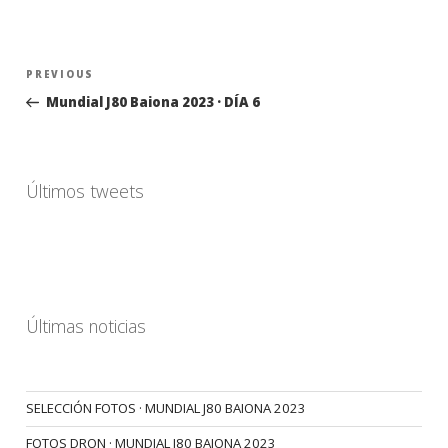
Navegación
Previous
PREVIOUS
de
Post
Mundial J80 Baiona 2023 · DÍA 6
entradas
Últimos tweets
Últimas noticias
SELECCIÓN FOTOS · MUNDIAL J80 BAIONA 2023
FOTOS DRON · MUNDIAL J80 BAIONA 2023