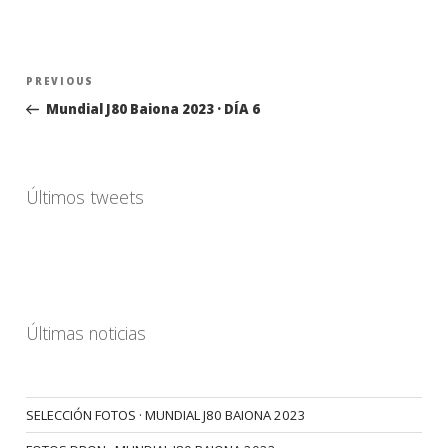
Navegación
Previous
PREVIOUS
de
Post
Mundial J80 Baiona 2023 · DÍA 6
entradas
Últimos tweets
Últimas noticias
SELECCIÓN FOTOS · MUNDIAL J80 BAIONA 2023