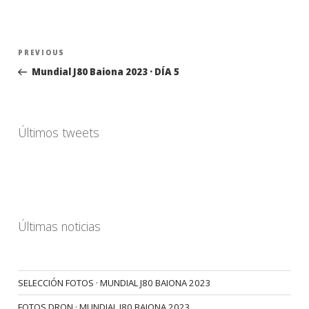
Navegación
Previous
PREVIOUS
de
Post
Mundial J80 Baiona 2023 · DÍA 5
entradas
Últimos tweets
Últimas noticias
SELECCIÓN FOTOS · MUNDIAL J80 BAIONA 2023
FOTOS DRON · MUNDIAL J80 BAIONA 2023