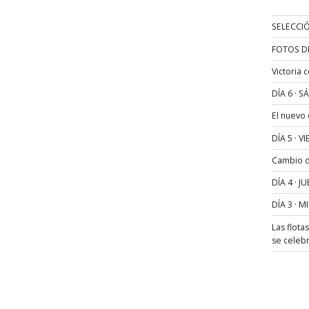
SELECCIÓ
FOTOS D
Victoria 
DÍA 6 · 
El nuevo
DÍA 5 · 
Cambio de
DÍA 4 · 
DÍA 3 · 
Las flota
se celeb