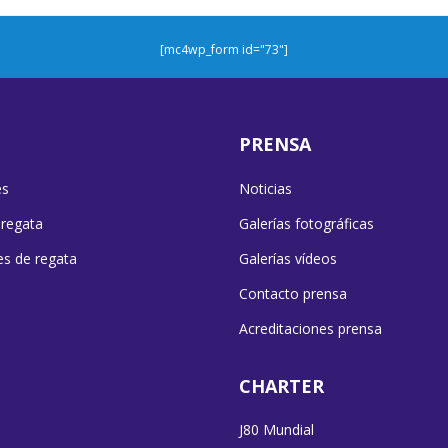
[mc4wp_form id="73"]
PRENSA
es
Noticias
 regata
Galerías fotográficas
es de regata
Galerías vídeos
Contacto prensa
Acreditaciones prensa
CHARTER
J80 Mundial