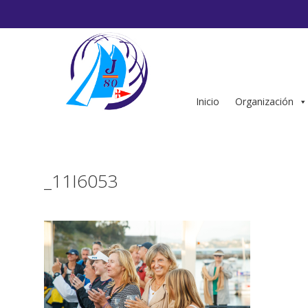
Saltar
al
contenido
Inicio
Organización
_11I6053