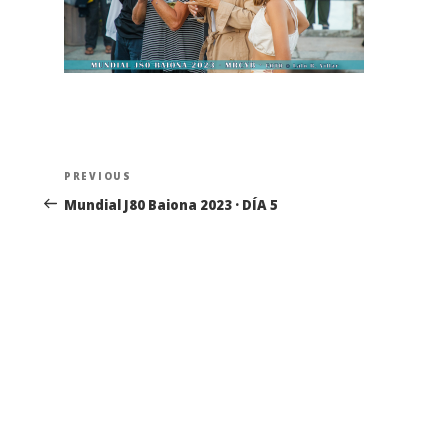
Navegación
Previous
PREVIOUS
de
Post
Mundial J80 Baiona 2023 · DÍA 5
entradas