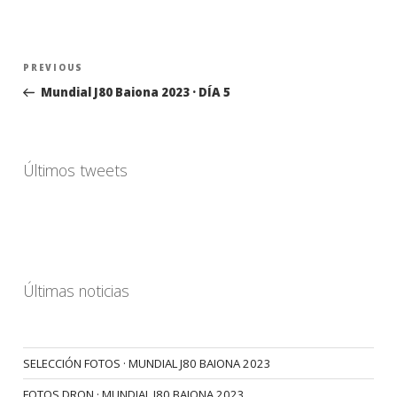
Navegación
Previous
PREVIOUS
de
Post
Mundial J80 Baiona 2023 · DÍA 5
entradas
Últimos tweets
Últimas noticias
SELECCIÓN FOTOS · MUNDIAL J80 BAIONA 2023
FOTOS DRON · MUNDIAL J80 BAIONA 2023