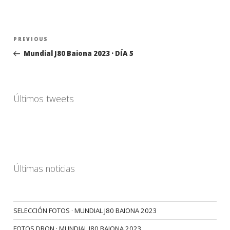
Navegación
Previous
PREVIOUS
de
Post
Mundial J80 Baiona 2023 · DÍA 5
entradas
Últimos tweets
Últimas noticias
SELECCIÓN FOTOS · MUNDIAL J80 BAIONA 2023
FOTOS DRON · MUNDIAL J80 BAIONA 2023