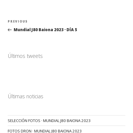
Navegación
Previous
PREVIOUS
de
Post
Mundial J80 Baiona 2023 · DÍA 5
entradas
Últimos tweets
Últimas noticias
SELECCIÓN FOTOS · MUNDIAL J80 BAIONA 2023
FOTOS DRON · MUNDIAL J80 BAIONA 2023