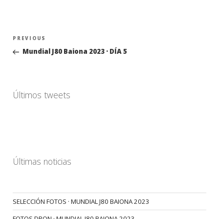
Navegación
Previous
PREVIOUS
de
Post
Mundial J80 Baiona 2023 · DÍA 5
entradas
Últimos tweets
Últimas noticias
SELECCIÓN FOTOS · MUNDIAL J80 BAIONA 2023
FOTOS DRON · MUNDIAL J80 BAIONA 2023