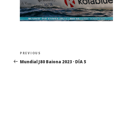
Navegación
Previous
PREVIOUS
de
Post
Mundial J80 Baiona 2023 · DÍA 5
entradas