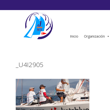
Saltar
al
contenido
Inicio
Organización
_U4I2905