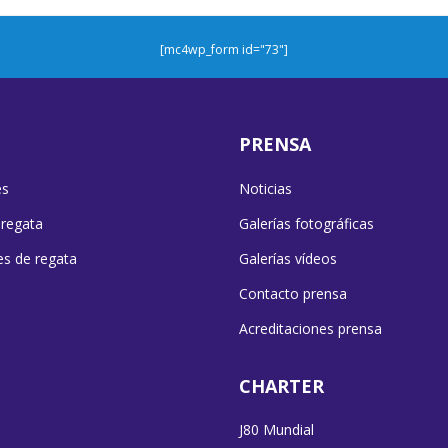
[mc4wp_form id="73"]
PRENSA
es
Noticias
 regata
Galerías fotográficas
es de regata
Galerías vídeos
Contacto prensa
Acreditaciones prensa
CHARTER
J80 Mundial