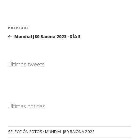
Navegación
Previous
PREVIOUS
de
Post
Mundial J80 Baiona 2023 · DÍA 5
entradas
Últimos tweets
Últimas noticias
SELECCIÓN FOTOS · MUNDIAL J80 BAIONA 2023