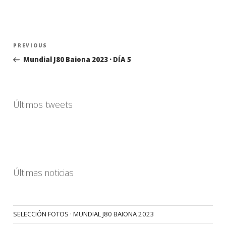
Navegación
Previous
PREVIOUS
de
Post
Mundial J80 Baiona 2023 · DÍA 5
entradas
Últimos tweets
Últimas noticias
SELECCIÓN FOTOS · MUNDIAL J80 BAIONA 2023