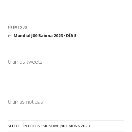
Navegación
Previous
PREVIOUS
de
Post
Mundial J80 Baiona 2023 · DÍA 5
entradas
Últimos tweets
Últimas noticias
SELECCIÓN FOTOS · MUNDIAL J80 BAIONA 2023