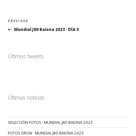
Navegación
Previous
PREVIOUS
de
Post
Mundial J80 Baiona 2023 · DÍA 5
entradas
Últimos tweets
Últimas noticias
SELECCIÓN FOTOS · MUNDIAL J80 BAIONA 2023
FOTOS DRON · MUNDIAL J80 BAIONA 2023