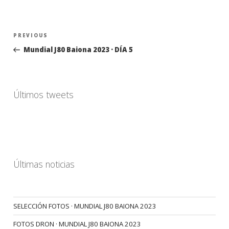
Navegación
Previous
PREVIOUS
de
Post
Mundial J80 Baiona 2023 · DÍA 5
entradas
Últimos tweets
Últimas noticias
SELECCIÓN FOTOS · MUNDIAL J80 BAIONA 2023
FOTOS DRON · MUNDIAL J80 BAIONA 2023