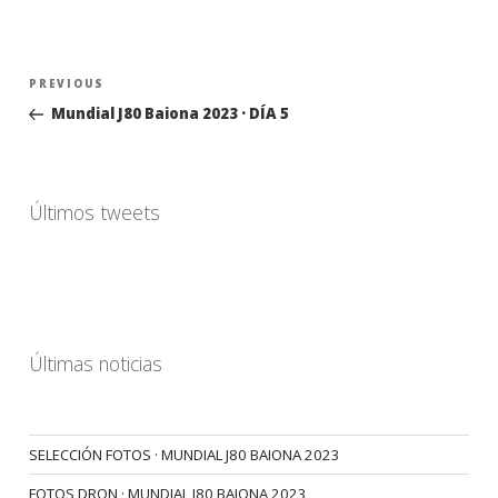
Navegación
Previous
PREVIOUS
de
Post
Mundial J80 Baiona 2023 · DÍA 5
entradas
Últimos tweets
Últimas noticias
SELECCIÓN FOTOS · MUNDIAL J80 BAIONA 2023
FOTOS DRON · MUNDIAL J80 BAIONA 2023