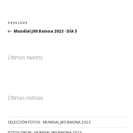
Navegación
Previous
PREVIOUS
de
Post
Mundial J80 Baiona 2023 · DÍA 5
entradas
Últimos tweets
Últimas noticias
SELECCIÓN FOTOS · MUNDIAL J80 BAIONA 2023
FOTOS DRON · MUNDIAL J80 BAIONA 2023