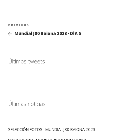
Navegación
Previous
PREVIOUS
de
Post
Mundial J80 Baiona 2023 · DÍA 5
entradas
Últimos tweets
Últimas noticias
SELECCIÓN FOTOS · MUNDIAL J80 BAIONA 2023