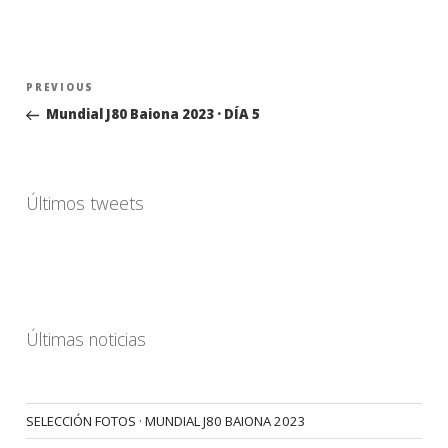
Navegación
Previous
PREVIOUS
de
Post
Mundial J80 Baiona 2023 · DÍA 5
entradas
Últimos tweets
Últimas noticias
SELECCIÓN FOTOS · MUNDIAL J80 BAIONA 2023