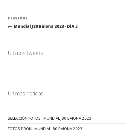
Navegación
Previous
PREVIOUS
de
Post
Mundial J80 Baiona 2023 · DÍA 5
entradas
Últimos tweets
Últimas noticias
SELECCIÓN FOTOS · MUNDIAL J80 BAIONA 2023
FOTOS DRON · MUNDIAL J80 BAIONA 2023