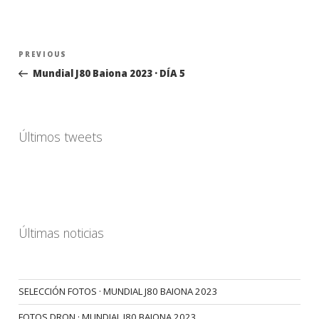
Navegación
Previous
PREVIOUS
de
Post
Mundial J80 Baiona 2023 · DÍA 5
entradas
Últimos tweets
Últimas noticias
SELECCIÓN FOTOS · MUNDIAL J80 BAIONA 2023
FOTOS DRON · MUNDIAL J80 BAIONA 2023