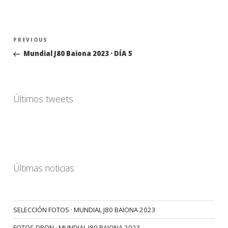
Navegación
Previous
PREVIOUS
de
Post
Mundial J80 Baiona 2023 · DÍA 5
entradas
Últimos tweets
Últimas noticias
SELECCIÓN FOTOS · MUNDIAL J80 BAIONA 2023
FOTOS DRON · MUNDIAL J80 BAIONA 2023