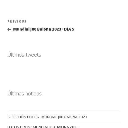
Navegación
Previous
PREVIOUS
de
Post
Mundial J80 Baiona 2023 · DÍA 5
entradas
Últimos tweets
Últimas noticias
SELECCIÓN FOTOS · MUNDIAL J80 BAIONA 2023
FOTOS DRON · MUNDIAL J80 BAIONA 2023