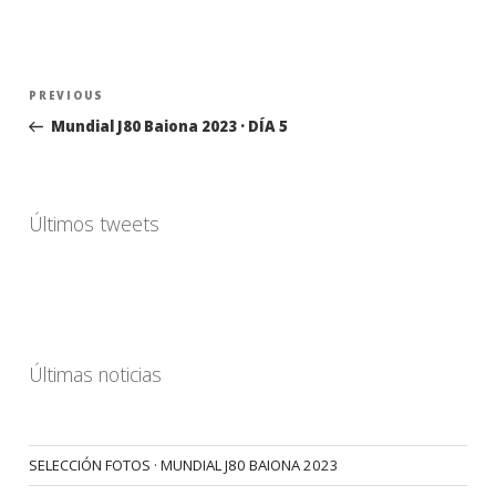
Navegación
Previous
PREVIOUS
de
Post
Mundial J80 Baiona 2023 · DÍA 5
entradas
Últimos tweets
Últimas noticias
SELECCIÓN FOTOS · MUNDIAL J80 BAIONA 2023