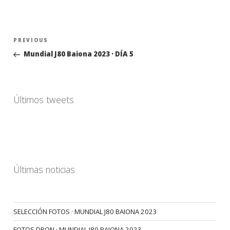
Navegación
Previous
PREVIOUS
de
Post
Mundial J80 Baiona 2023 · DÍA 5
entradas
Últimos tweets
Últimas noticias
SELECCIÓN FOTOS · MUNDIAL J80 BAIONA 2023
FOTOS DRON · MUNDIAL J80 BAIONA 2023