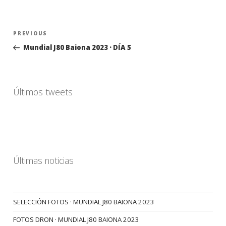
Navegación
Previous
PREVIOUS
de
Post
Mundial J80 Baiona 2023 · DÍA 5
entradas
Últimos tweets
Últimas noticias
SELECCIÓN FOTOS · MUNDIAL J80 BAIONA 2023
FOTOS DRON · MUNDIAL J80 BAIONA 2023