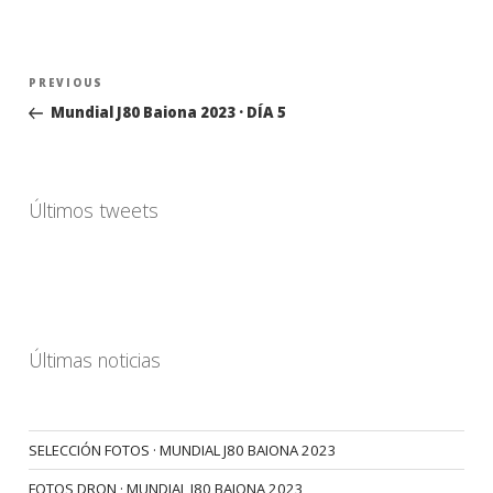
Navegación
Previous
PREVIOUS
de
Post
Mundial J80 Baiona 2023 · DÍA 5
entradas
Últimos tweets
Últimas noticias
SELECCIÓN FOTOS · MUNDIAL J80 BAIONA 2023
FOTOS DRON · MUNDIAL J80 BAIONA 2023