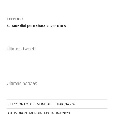
Navegación
Previous
PREVIOUS
de
Post
Mundial J80 Baiona 2023 · DÍA 5
entradas
Últimos tweets
Últimas noticias
SELECCIÓN FOTOS · MUNDIAL J80 BAIONA 2023
FOTOS DRON · MUNDIAL J80 BAIONA 2023