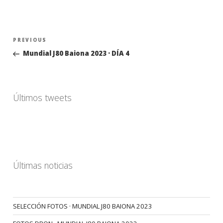
Navegación
Previous
PREVIOUS
de
Post
Mundial J80 Baiona 2023 · DÍA 4
entradas
Últimos tweets
Últimas noticias
SELECCIÓN FOTOS · MUNDIAL J80 BAIONA 2023