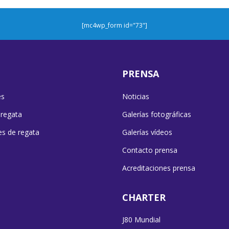
[mc4wp_form id="73"]
PRENSA
es
Noticias
 regata
Galerías fotográficas
es de regata
Galerías vídeos
Contacto prensa
Acreditaciones prensa
CHARTER
J80 Mundial