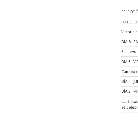
SELECCIÓ
FOTOS D
Victoria 
DÍA 6 · 
El nuevo
DÍA 5 · 
Cambio de
DÍA 4 · 
DÍA 3 · 
Las flota
se celeb