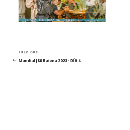
Navegación
Previous
PREVIOUS
de
Post
Mundial J80 Baiona 2023 · DÍA 4
entradas