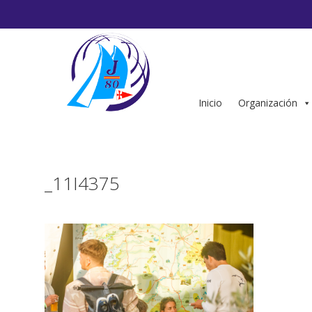
Saltar
al
contenido
Inicio
Organización
_11I4375