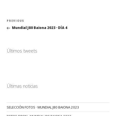
Navegación
Previous
PREVIOUS
de
Post
Mundial J80 Baiona 2023 · DÍA 4
entradas
Últimos tweets
Últimas noticias
SELECCIÓN FOTOS · MUNDIAL J80 BAIONA 2023