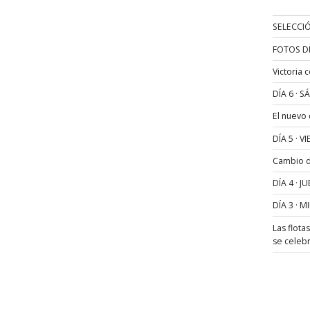
SELECCIÓ
FOTOS D
Victoria 
DÍA 6 · 
El nuevo
DÍA 5 · 
Cambio de
DÍA 4 · 
DÍA 3 · 
Las flota
se celeb