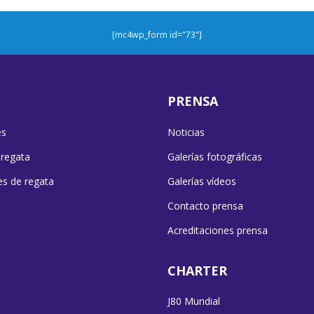
[mc4wp_form id="73"]
PRENSA
es
Noticias
 regata
Galerías fotográficas
es de regata
Galerías vídeos
Contacto prensa
Acreditaciones prensa
CHARTER
J80 Mundial