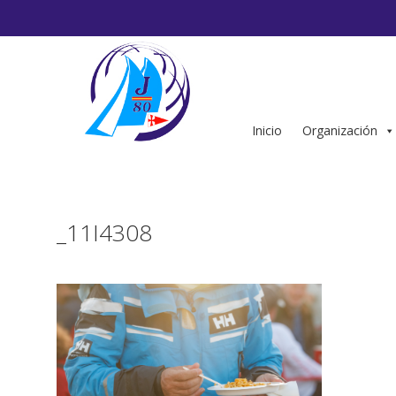
Saltar
al
contenido
Inicio
Organización
_11I4308