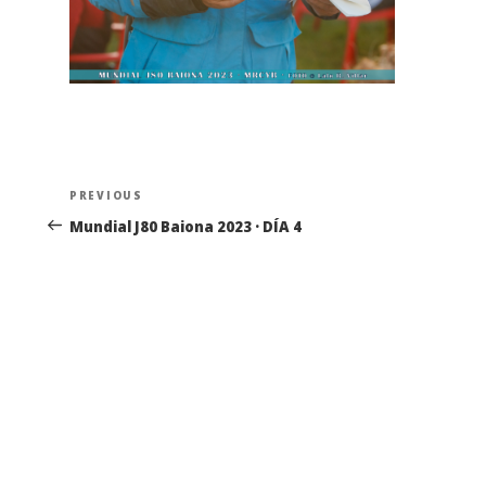
Navegación
Previous
PREVIOUS
de
Post
Mundial J80 Baiona 2023 · DÍA 4
entradas