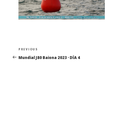
Navegación
Previous
PREVIOUS
de
Post
Mundial J80 Baiona 2023 · DÍA 4
entradas