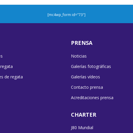
[mc4wp_form id="73"]
PRENSA
es
Noticias
 regata
Galerías fotográficas
es de regata
Galerías vídeos
Contacto prensa
Acreditaciones prensa
CHARTER
J80 Mundial