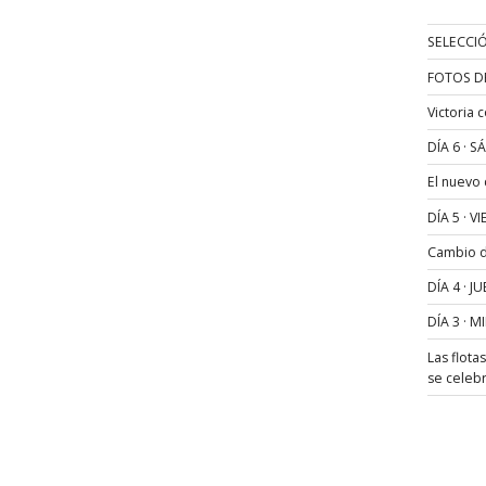
SELECCIÓ
FOTOS D
Victoria 
DÍA 6 · 
El nuevo
DÍA 5 · 
Cambio de
DÍA 4 · 
DÍA 3 · 
Las flota
se celeb