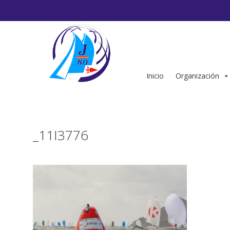
Saltar
al
contenido
Inicio
Organización
_11I3776